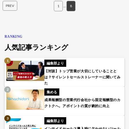
PREV
1
…
8
RANKING
人気記事ランキング
編集部より
【対談】トップ営業が大切にしていることと
は？サイレントセールストレーナーに聞いてみ
た
集める
成果報酬型の営業代行会社から固定報酬型のカ
クトクへ。アポイントの質が劇的に向上
編集部より
インサイドセールス導入時に欠かせないツール