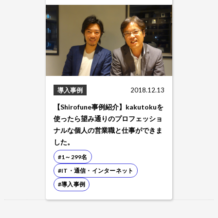
導入事例
2018.12.13
【Shirofune事例紹介】kakutokuを
使ったら望み通りのプロフェッショ
ナルな個人の営業職と仕事ができま
した。
#1～299名
#IT・通信・インターネット
#導入事例