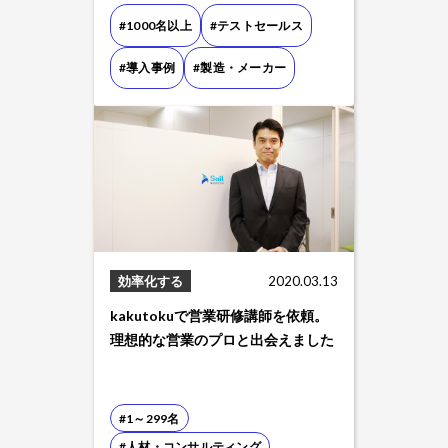
#1000名以上
#テストセールス
#導入事例
#製造・メーカー
効率化する
2020.03.13
kakutokuで営業研修講師を依頼。
理想的な営業のプロと出会えました
#1～299名
#人材・コンサルティング