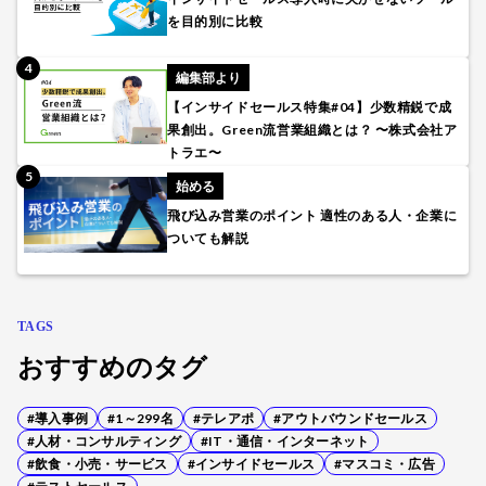
を目的別に比較
編集部より
【インサイドセールス特集#04】少数精鋭で成
果創出。Green流営業組織とは？ 〜株式会社ア
トラエ〜
始める
飛び込み営業のポイント 適性のある人・企業に
ついても解説
TAGS
おすすめのタグ
#導入事例
#1～299名
#テレアポ
#アウトバウンドセールス
#人材・コンサルティング
#IT・通信・インターネット
#飲食・小売・サービス
#インサイドセールス
#マスコミ・広告