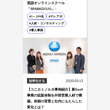
英語オンラインスクール
「SPARKDOJO」-
#1～299名
#テレアポ
#人材・コンサルティング
#導入事例
効率化する
2020.03.13
【コニカミノルタ事例紹介】新SaaS
事業の拡販体制を外部営業人材で構
築。依頼の背景と社内にもたらした
変化とは？