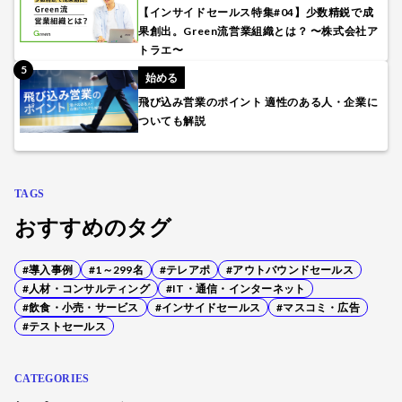
【インサイドセールス特集#04】少数精鋭で成
果創出。Green流営業組織とは？ 〜株式会社ア
トラエ〜
始める
飛び込み営業のポイント 適性のある人・企業に
ついても解説
TAGS
おすすめのタグ
#導入事例
#1～299名
#テレアポ
#アウトバウンドセールス
#人材・コンサルティング
#IT・通信・インターネット
#飲食・小売・サービス
#インサイドセールス
#マスコミ・広告
#テストセールス
CATEGORIES