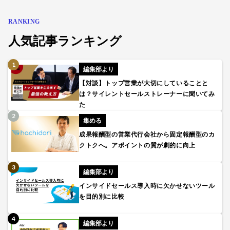
RANKING
人気記事ランキング
編集部より
【対談】トップ営業が大切にしていることと
は？サイレントセールストレーナーに聞いてみ
た
集める
成果報酬型の営業代行会社から固定報酬型のカ
クトクへ。アポイントの質が劇的に向上
編集部より
インサイドセールス導入時に欠かせないツール
を目的別に比較
編集部より