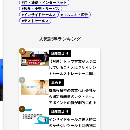
#IT・通信・インターネット
#飲食・小売・サービス
#インサイドセールス
#マスコミ・広告
#テストセールス
人気記事ランキング
編集部より
【対談】トップ営業が大切に
していることとは？サイレン
トセールストレーナーに聞い
てみた
集める
成果報酬型の営業代行会社か
ら固定報酬型のカクトクへ。
アポイントの質が劇的に向上
編集部より
インサイドセールス導入時に
欠かせないツールを目的別に