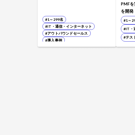
PMF
を開発
#1～299名
#1～2
#IT・通信・インターネット
#IT
#アウトバウンドセールス
#テス
#導入事例