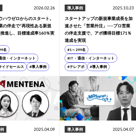
2026.02.26
導入事例
2025.10.23
ウハウゼロからのスタート。
スタートアップの新規事業成長を加
業の伴走で“再現性ある新規
速させた「営業外注」──プロ営業
を推進し、目標達成率160％実
の伴走支援で、アポ獲得目標171％
達成を実現
99名
#1～299名
・通信・インターネット
#IT・通信・インターネット
サイドセールス
#導入事例
#テレアポ
#導入事例
例
2025.04.09
導入事例
2025.04.07