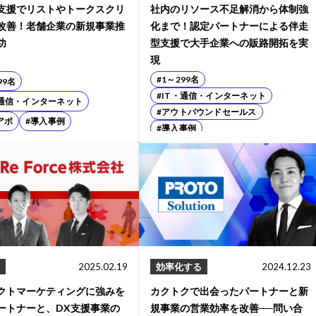
支援でリストやトークスクリ
社内のリソース不足解消から体制強
改善！老舗企業の新規事業推
化まで！認定パートナーによる伴走
功
型支援で大手企業への販路開拓を実
現
#1～299名
99名
#IT・通信・インターネット
・通信・インターネット
#アウトバウンドセールス
アポ
#導入事例
#導入事例
2025.02.19
効率化する
2024.12.23
クトマーケティングに強みを
カクトクで出会ったパートナーと新
ートナーと、DX支援事業の
規事業の営業効率を改善──問い合