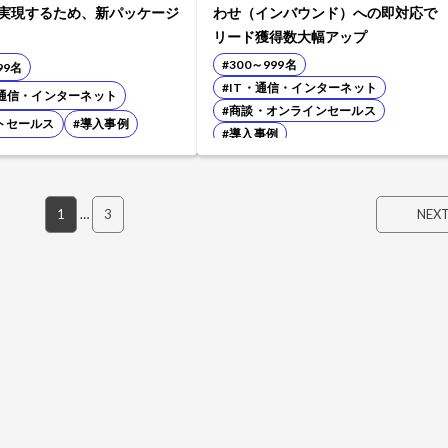
を実現するため、新パッケージ
わせ（インバウンド）への即対応で
リード獲得数大幅アップ
#300～999名
99名
#IT・通信・インターネット
・通信・インターネット
#商談・オンラインセールス
トセールス
#導入事例
#導入事例
1
…
3
NEX