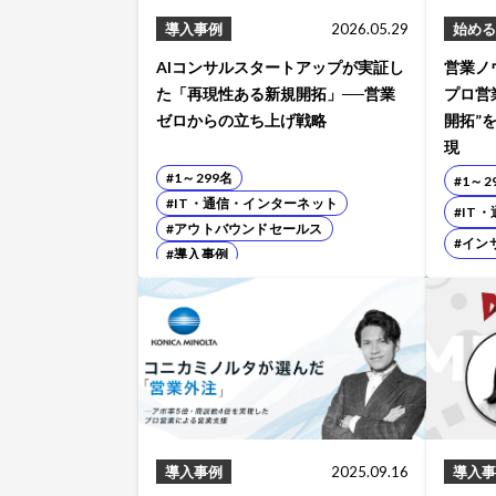
導入事例
2026.05.29
始める
AIコンサルスタートアップが実証し
営業ノ
た「再現性ある新規開拓」──営業
プロ営
ゼロからの立ち上げ戦略
開拓”
現
#1～299名
#1～2
#IT・通信・インターネット
#IT
#アウトバウンドセールス
#イン
#導入事例
導入事例
2025.09.16
導入事