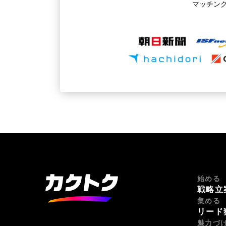
マッチン
始める
戦略立
集める
リード
魅力づ