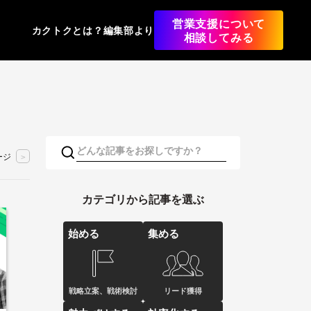
営業支援について
カクトクとは？
編集部より
相談してみる
ージ
>
カテゴリから記事を選ぶ
始める
集める
戦略立案、戦術検討
リード獲得