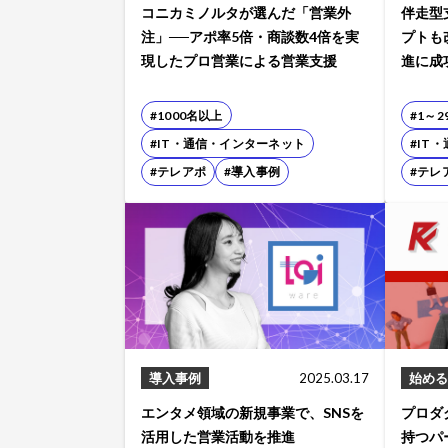
コニカミノルタが選んだ「営業外
伴走型
注」──アポ率5倍・商談数4倍を実
プトも
現したプロ営業による営業支援
進に成
#1000名以上
#1～2
#IT・通信・インターネット
#IT
#テレアポ
#導入事例
#テレ
導入事例
2025.03.17
始める
エンタメ領域の新規事業で、SNSを
プロダ
活用した営業活動を推進
持つパ