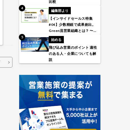
比較
編集部より
【インサイドセールス特集
#04】少数精鋭で成果創出。
Green流営業組織とは？ 〜株
式会社アトラエ〜
始める
飛び込み営業のポイント 適性
のある人・企業についても解
説
T