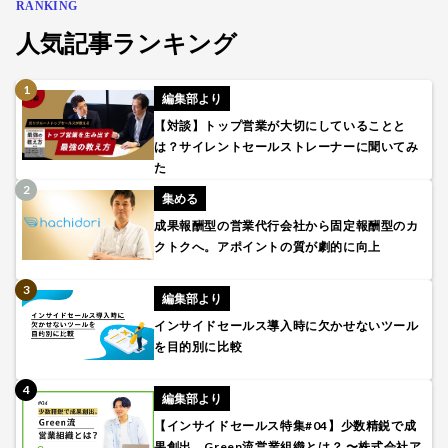
RANKING
人気記事ランキング
編集部より
【対談】トップ営業が大切にしていることと
は？サイレントセールストレーナーに聞いてみ
た
集める
成果報酬型の営業代行会社から固定報酬型のカ
クトクへ。アポイントの質が劇的に向上
編集部より
インサイドセールス導入時に欠かせないツール
を目的別に比較
編集部より
【インサイドセールス特集#04】少数精鋭で成
果創出。Green流営業組織とは？ 〜株式会社ア