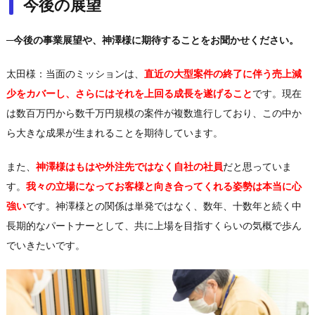
今後の展望
─今後の事業展望や、神澤様に期待することをお聞かせください。
太田様：当面のミッションは、
直近の大型案件の終了に伴う売上減
少をカバーし、さらにはそれを上回る成長を遂げること
です。現在
は数百万円から数千万円規模の案件が複数進行しており、この中か
ら大きな成果が生まれることを期待しています。
また、
神澤様はもはや外注先ではなく自社の社員
だと思っていま
す。
我々の立場になってお客様と向き合ってくれる姿勢は本当に心
強い
です。神澤様との関係は単発ではなく、数年、十数年と続く中
長期的なパートナーとして、共に上場を目指すくらいの気概で歩ん
でいきたいです。