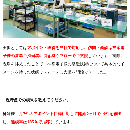
実働としては
アポイント獲得を当社で対応し、訪問・商談は神峯電
子様の営業ご担当者に引き継ぐフローでご支援
しています。実際に
現場を拝見したことで、神峯電子様の製造技術について具体的なイ
メージを持った状態でスムーズに支援を開始できました。
─現時点での成果を教えてください。
神澤様：
月7件のアポイント目標に対して開始2ヶ月で19件を創出
し、達成率は135％で推移
しています。