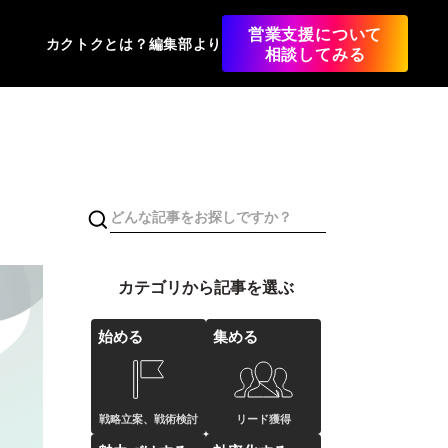
営業支援について
カクトクとは？
編集部より
相談してみる
カテゴリから記事を選ぶ
始める
集める
戦略立案、戦術検討
リード獲得