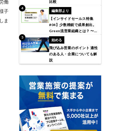
労働
比較
様子
編集部より
【インサイドセールス特集
しま
#04】少数精鋭で成果創出。
Green流営業組織とは？ 〜株
式会社アトラエ〜
始める
飛び込み営業のポイント 適性
のある人・企業についても解
説