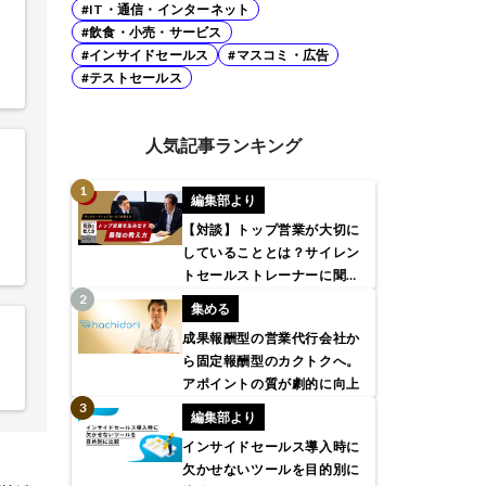
#IT・通信・インターネット
#飲食・小売・サービス
#インサイドセールス
#マスコミ・広告
#テストセールス
人気記事ランキング
編集部より
【対談】トップ営業が大切に
していることとは？サイレン
トセールストレーナーに聞い
てみた
集める
成果報酬型の営業代行会社か
ら固定報酬型のカクトクへ。
アポイントの質が劇的に向上
編集部より
インサイドセールス導入時に
欠かせないツールを目的別に