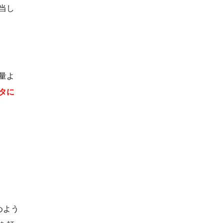
当し
量よ
タに
めよう