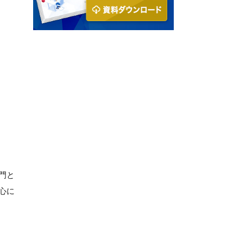
門と
心に