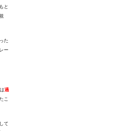
もと
規
った
レー
は
過
たこ
して