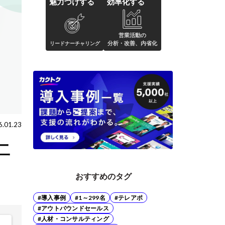
魅力づけする
効率化する
営業活動の
分析・改善、内省化
リードナーチャリング
6.01.23
二
おすすめのタグ
#導入事例
#1～299名
#テレアポ
#アウトバウンドセールス
#人材・コンサルティング