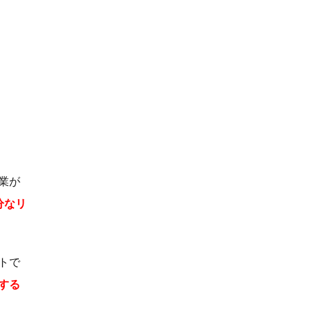
業が
分なリ
トで
する