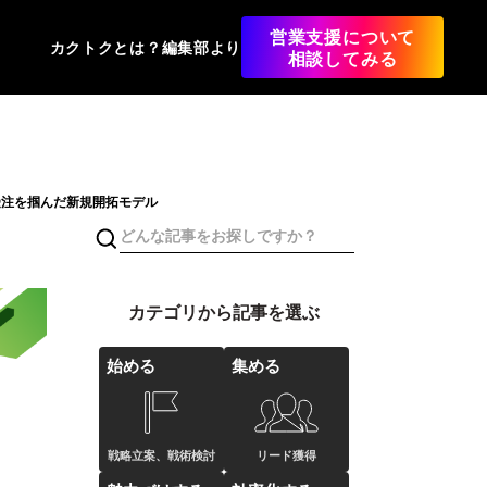
営業支援について
カクトクとは？
編集部より
相談してみる
受注を掴んだ新規開拓モデル
カテゴリから記事を選ぶ
始める
集める
戦略立案、戦術検討
リード獲得