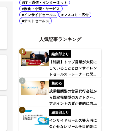
#IT・通信・インターネット
#飲食・小売・サービス
#インサイドセールス
#マスコミ・広告
#テストセールス
人気記事ランキング
編集部より
【対談】トップ営業が大切に
していることとは？サイレン
トセールストレーナーに聞い
てみた
集める
成果報酬型の営業代行会社か
ら固定報酬型のカクトクへ。
アポイントの質が劇的に向上
編集部より
インサイドセールス導入時に
欠かせないツールを目的別に