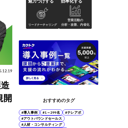
魅力づけする
効率化する
営業活動の
分析・改善、内省化
リードナーチャリング
5.12.19
製造
規開
おすすめのタグ
#導入事例
#1～299名
#テレアポ
#アウトバウンドセールス
#人材・コンサルティング