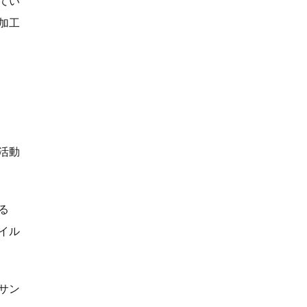
てい
加工
活動
る
イル
サン