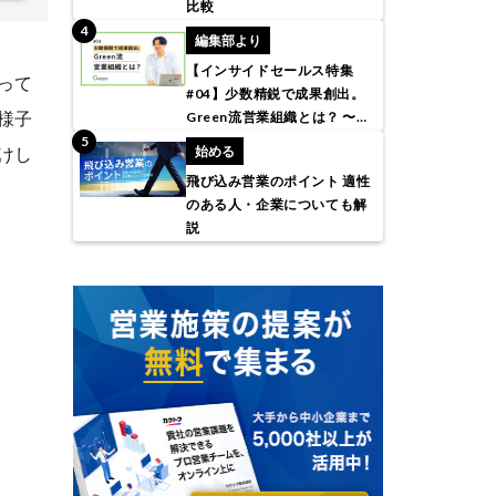
比較
編集部より
【インサイドセールス特集
って
#04】少数精鋭で成果創出。
様子
Green流営業組織とは？ 〜株
式会社アトラエ〜
けし
始める
飛び込み営業のポイント 適性
のある人・企業についても解
説