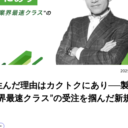
202
生んだ理由はカクトクにあり──
界最速クラス”の受注を掴んだ新
ー